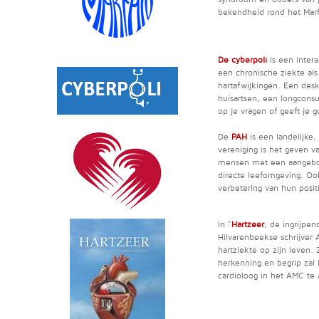
bekendheid rond het Mar
De cyberpoli
is een inter
een chronische ziekte als
hartafwijkingen. Een desk
huisartsen, een longcons
op je vragen of geeft je 
De
PAH
is een landelijke,
vereniging is het geven 
mensen met een aangebor
directe leefomgeving. Oo
verbetering van hun posit
In "
Hartzeer
, de ingrijpe
Hilvarenbeekse schrijver 
hartziekte op zijn leven.
herkenning en begrip zal 
cardioloog in het AMC te