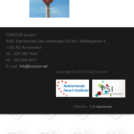
CONCOR project
AMC Secretariaat poli cardiologie C2-431, Meibergdreef 9
1105 AZ Amsterdam
tel : 020 566 7644
tel : 020-566 8017
E-mail:
info@concor.net
Copyright © 2013-2025 Concor
Website:
1-2-appletree