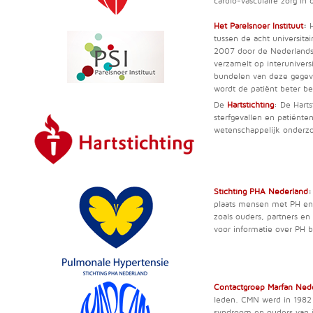
cardio-vasculaire zorg in
Het Parelsnoer Instituut
:
H
tussen de acht universitai
2007 door de Nederlandse
verzamelt op interunivers
bundelen van deze gegev
wordt de patiënt beter b
De
Hartstichting
: De Harts
sterfgevallen en patiënte
wetenschappelijk onderzo
Stichting PHA Nederland
:
plaats mensen met PH en 
zoals ouders, partners e
voor informatie over PH b
Contactgroep Marfan Ned
leden. CMN werd in 1982 
syndroom en ouders van j