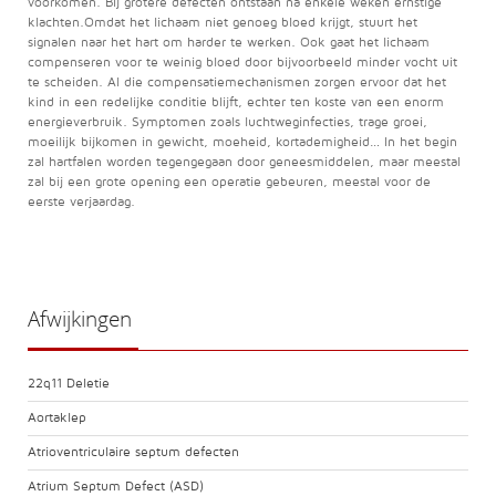
voorkomen. Bij grotere defecten ontstaan na enkele weken ernstige
klachten.Omdat het lichaam niet genoeg bloed krijgt, stuurt het
signalen naar het hart om harder te werken. Ook gaat het lichaam
compenseren voor te weinig bloed door bijvoorbeeld minder vocht uit
te scheiden. Al die compensatiemechanismen zorgen ervoor dat het
kind in een redelijke conditie blijft, echter ten koste van een enorm
energieverbruik. Symptomen zoals luchtweginfecties, trage groei,
moeilijk bijkomen in gewicht, moeheid, kortademigheid… In het begin
zal hartfalen worden tegengegaan door geneesmiddelen, maar meestal
zal bij een grote opening een operatie gebeuren, meestal voor de
eerste verjaardag.
Afwijkingen
22q11 Deletie
Aortaklep
Atrioventriculaire septum defecten
Atrium Septum Defect (ASD)