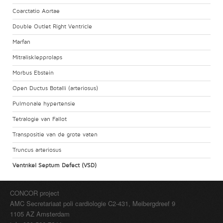
Coarctatio Aortae
Double Outlet Right Ventricle
Marfan
Mitralisklepprolaps
Morbus Ebstein
Open Ductus Botalli (arteriosus)
Pulmonale hypertensie
Tetralogie van Fallot
Transpositie van de grote vaten
Truncus arteriosus
Ventrikel Septum Defect (VSD)
CONCOR project
AMC Secretariaat poli cardiologie C2-431, Meibergdreef 9
1105 AZ Amsterdam