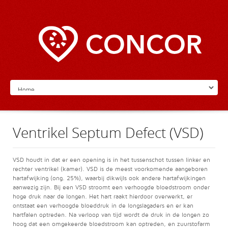
Ventrikel Septum Defect (VSD)
VSD houdt in dat er een opening is in het tussenschot tussen linker en
rechter ventrikel (kamer). VSD is de meest voorkomende aangeboren
hartafwijking (ong. 25%), waarbij dikwijls ook andere hartafwijkingen
aanwezig zijn. Bij een VSD stroomt een verhoogde bloedstroom onder
hoge druk naar de longen. Het hart raakt hierdoor overwerkt, er
ontstaat een verhoogde bloeddruk in de longslagaders en er kan
hartfalen optreden. Na verloop van tijd wordt de druk in de longen zo
hoog dat een omgekeerde bloedstroom kan optreden, en zuurstofarm