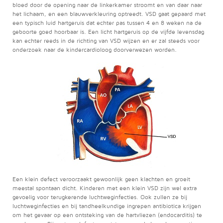
bloed door de opening naar de linkerkamer stroomt en van daar naar
het lichaam, en een blauwverkleuring optreedt. VSD gaat gepaard met
een typisch luid hartgeruis dat echter pas tussen 4 en 8 weken na de
geboorte goed hoorbaar is. Een licht hartgeruis op de vijfde levensdag
kan echter reeds in de richting van VSD wijzen en er zal steeds voor
onderzoek naar de kindercardioloog doorverwezen worden.
Een klein defect veroorzaakt gewoonlijk geen klachten en groeit
meestal spontaan dicht. Kinderen met een klein VSD zijn wel extra
gevoelig voor terugkerende luchtweginfecties. Ook zullen ze bij
luchtweginfecties en bij tandheelkundige ingrepen antibiotica krijgen
om het gevaar op een ontsteking van de hartvliezen (endocarditis) te