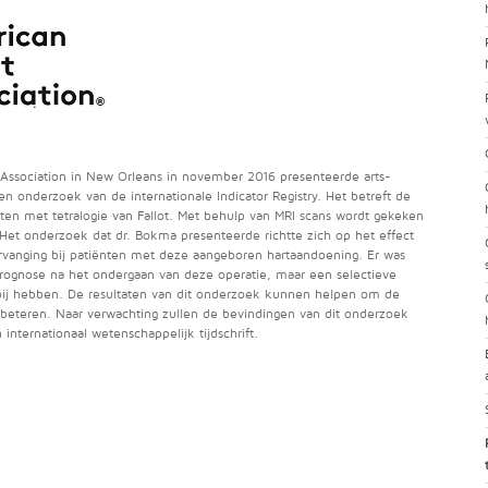
 Association in New Orleans in november 2016 presenteerde arts-
 onderzoek van de internationale Indicator Registry. Het betreft de
iënten met tetralogie van Fallot. Met behulp van MRI scans wordt gekeken
Het onderzoek dat dr. Bokma presenteerde richtte zich op het effect
rvanging bij patiënten met deze aangeboren hartaandoening. Er was
prognose na het ondergaan van deze operatie, maar een selectieve
 bij hebben. De resultaten van dit onderzoek kunnen helpen om de
erbeteren. Naar verwachting zullen de bevindingen van dit onderzoek
nternationaal wetenschappelijk tijdschrift.