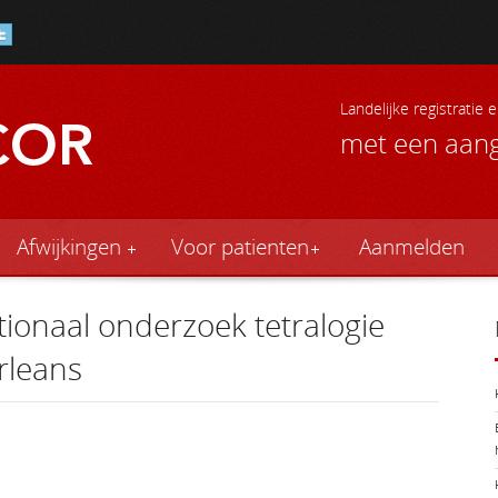
Landelijke registratie
met een aang
Afwijkingen
Voor patienten
Aanmelden
tionaal onderzoek tetralogie
rleans