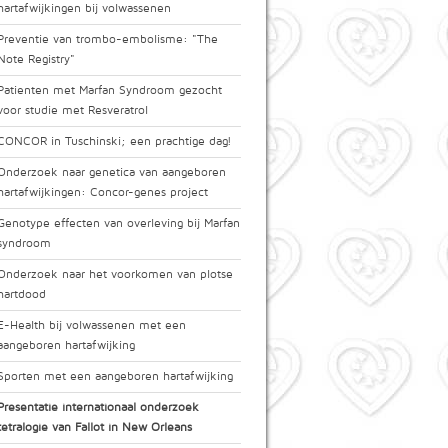
hartafwijkingen bij volwassenen
Preventie van trombo-embolisme: "The
Note Registry"
Patienten met Marfan Syndroom gezocht
voor studie met Resveratrol
CONCOR in Tuschinski; een prachtige dag!
Onderzoek naar genetica van aangeboren
hartafwijkingen: Concor-genes project
Genotype effecten van overleving bij Marfan
syndroom
Onderzoek naar het voorkomen van plotse
hartdood
E-Health bij volwassenen met een
aangeboren hartafwijking
Sporten met een aangeboren hartafwijking
Presentatie internationaal onderzoek
tetralogie van Fallot in New Orleans