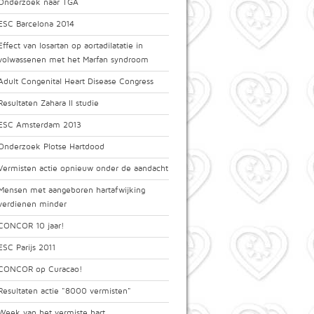
Onderzoek naar TGA
ESC Barcelona 2014
Effect van losartan op aortadilatatie in
volwassenen met het Marfan syndroom
Adult Congenital Heart Disease Congress
Resultaten Zahara II studie
ESC Amsterdam 2013
Onderzoek Plotse Hartdood
Vermisten actie opnieuw onder de aandacht
Mensen met aangeboren hartafwijking
verdienen minder
CONCOR 10 jaar!
ESC Parijs 2011
CONCOR op Curacao!
Resultaten actie "8000 vermisten"
Week van het vermiste hart