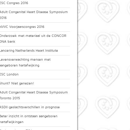
ESC Congres 2016
Adult Congenital Heart Disease Symposium
2016
NVVC Voorjaarscongres 2016
Onderzoek met materiaal uit de CONCOR
DNA bank
Lancering Netherlands Heart Institute
Levensverwachting mensen met
aangeboren hartafwijking
ESC London
Shunt? Niet genezen!
Adult Congenital Heart Disease Symposium
Toronto 2015
ASDII:geslachtsverschillen in prognose
Beter inzicht in ontstaan aangeboren
hartafwijkingen