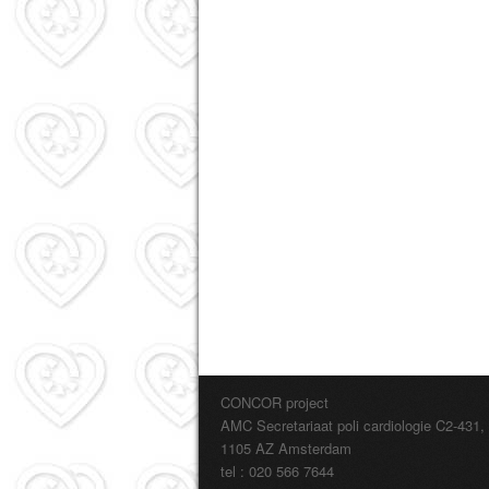
CONCOR project
AMC Secretariaat poli cardiologie C2-431,
1105 AZ Amsterdam
tel : 020 566 7644