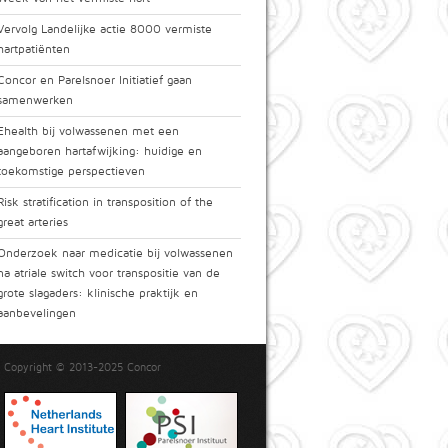
Vervolg Landelijke actie 8000 vermiste
hartpatiënten
Concor en Parelsnoer Initiatief gaan
samenwerken
Ehealth bij volwassenen met een
aangeboren hartafwijking: huidige en
toekomstige perspectieven
Risk stratification in transposition of the
great arteries
Onderzoek naar medicatie bij volwassenen
na atriale switch voor transpositie van de
grote slagaders: klinische praktijk en
aanbevelingen
Copyright © 2013-2025 Concor