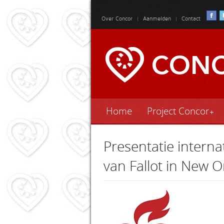
Over Concor
|
Aanmelden
|
Contact
Home
Project Concor
Presentatie interna
van Fallot in New O