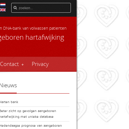
 en DNA-bank van volwassen patienten
eboren hartafwijking
Contact
Privacy
Nieuws
Harten bank
Beter zicht op gevolgen aangeboren
hartafwijking met unieke database
Hedendaagse prognose van aangeboren