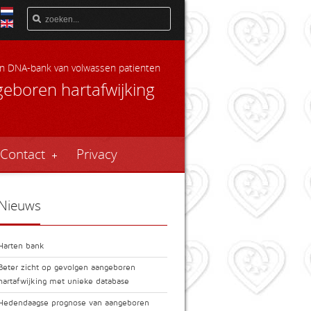
 en DNA-bank van volwassen patienten
eboren hartafwijking
Contact
Privacy
Nieuws
Harten bank
Beter zicht op gevolgen aangeboren
hartafwijking met unieke database
Hedendaagse prognose van aangeboren