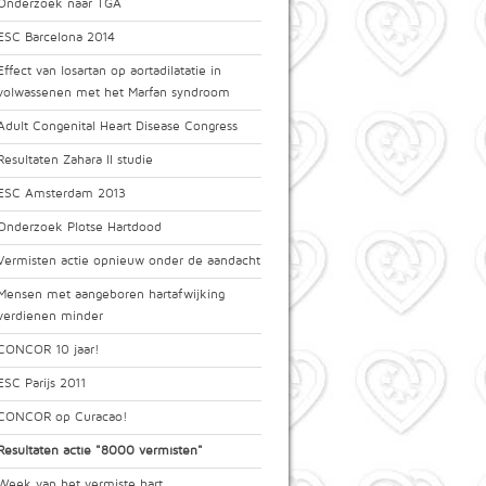
Onderzoek naar TGA
ESC Barcelona 2014
Effect van losartan op aortadilatatie in
volwassenen met het Marfan syndroom
Adult Congenital Heart Disease Congress
Resultaten Zahara II studie
ESC Amsterdam 2013
Onderzoek Plotse Hartdood
Vermisten actie opnieuw onder de aandacht
Mensen met aangeboren hartafwijking
verdienen minder
CONCOR 10 jaar!
ESC Parijs 2011
CONCOR op Curacao!
Resultaten actie "8000 vermisten"
Week van het vermiste hart