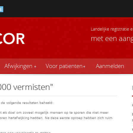
Landelijke registratie
met een aang
Afwijkingen
Voor patienten
Aanmelden
8000 vermisten"
 de volgende resultaten behaald:
met als doel om zoveel mogelijk mensen op te sporen die niet meer
oren hartafwijking hadden. Na deze eerste oproep hebben zich ruim