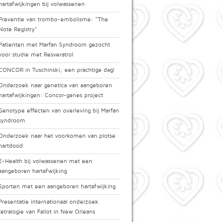
hartafwijkingen bij volwassenen
Preventie van trombo-embolisme: "The
Note Registry"
Patienten met Marfan Syndroom gezocht
voor studie met Resveratrol
CONCOR in Tuschinski; een prachtige dag!
Onderzoek naar genetica van aangeboren
hartafwijkingen: Concor-genes project
Genotype effecten van overleving bij Marfan
syndroom
Onderzoek naar het voorkomen van plotse
hartdood
E-Health bij volwassenen met een
aangeboren hartafwijking
Sporten met een aangeboren hartafwijking
Presentatie internationaal onderzoek
tetralogie van Fallot in New Orleans