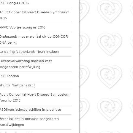
ESC Congres 2016
Adult Congenital Heart Disease Symposium
2016
NVVC Voorjaarscongres 2016
Onderzoek met materiaal uit de CONCOR
DNA bank
Lancering Netherlands Heart Institute
Levensverwachting mensen met
aangeboren hartafwijking
ESC London
Shunt? Niet genezen!
Adult Congenital Heart Disease Symposium
Toronto 2015
ASDII:geslachtsverschillen in prognose
Beter inzicht in ontstaan aangeboren
hartafwijkingen