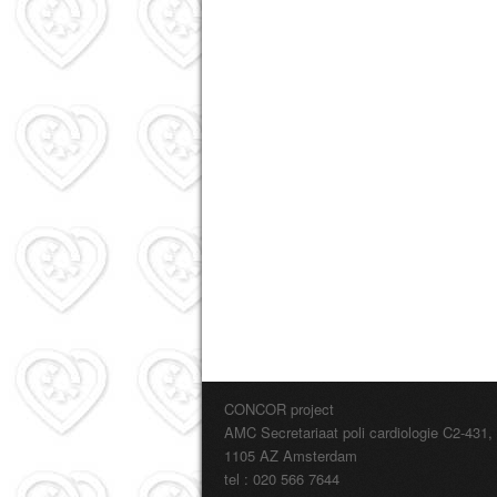
CONCOR project
AMC Secretariaat poli cardiologie C2-431,
1105 AZ Amsterdam
tel : 020 566 7644