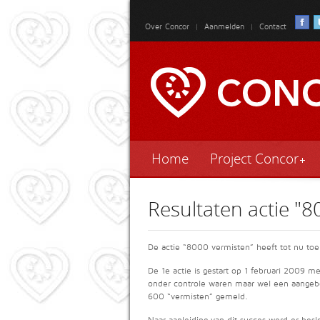
Over Concor
|
Aanmelden
|
Contact
Home
Project Concor
Resultaten actie "
De actie “8000 vermisten” heeft tot nu toe
De 1e actie is gestart op 1 februari 2009 
onder controle waren maar wel een aangeb
600 “vermisten” gemeld.