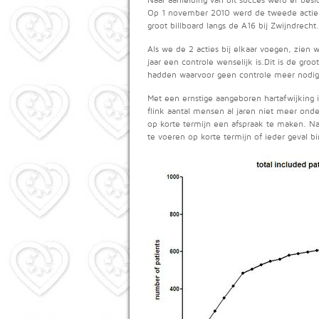
Naar aanleiding van dit succes werd er beslo
Op 1 november 2010 werd de tweede actie g
groot billboard langs de A16 bij Zwijndrec
Als we de 2 acties bij elkaar voegen, zien
jaar een controle wenselijk is.Dit is de gr
hadden waarvoor geen controle meer nodig 
Met een ernstige aangeboren hartafwijking i
flink aantal mensen al jaren niet meer ond
op korte termijn een afspraak te maken. Na
te voeren op korte termijn of ieder geval bi