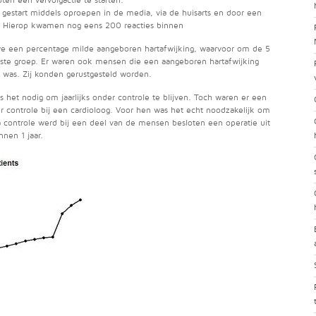
ten een vervolgactie te starten.
estart middels oproepen in de media, via de huisarts en door een
ht. Hierop kwamen nog eens 200 reacties binnen
 we een percentage milde aangeboren hartafwijking, waarvoor om de 5
ootste groep. Er waren ook mensen die een aangeboren hartafwijking
was. Zij konden gerustgesteld worden.
s het nodig om jaarlijks onder controle te blijven. Toch waren er een
er controle bij een cardioloog. Voor hen was het echt noodzakelijk om
 controle werd bij een deel van de mensen besloten een operatie uit
nnen 1 jaar.