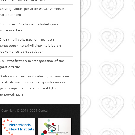
Vervolg Landelijke actie 8000 vermiste
hartpatiënten
Concor en Parelsnoer Initiatief gaan
samenwerken
Ehealth bij volwassenen met een
aangeboren hartafwijking: huidige en
toekomstige perspectieven
Risk stratification in transposition of the
great arteries
Onderzoek naar medicatie bij volwassenen
na atriale switch voor transpositie van de
grote slagaders: klinische praktijk en
aanbevelingen
Copyright © 2013-2025 Concor